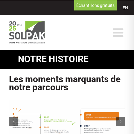
Passer
Échantillons gratuits
EN
au
contenu
NOTRE HISTOIRE
Les moments marquants de
notre parcours