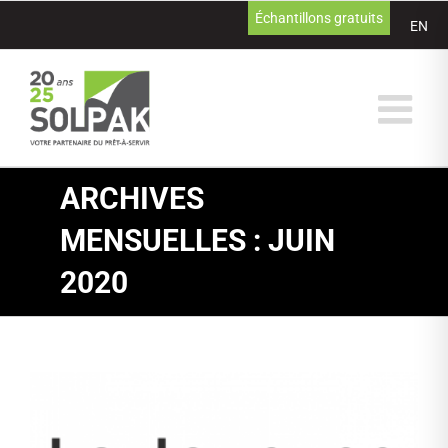
Passer
Échantillons gratuits
EN
au
contenu
ARCHIVES
MENSUELLES :
JUIN
2020