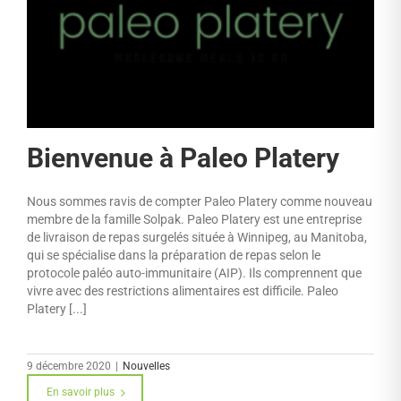
Bienvenue à Paleo Platery
Nous sommes ravis de compter Paleo Platery comme nouveau
membre de la famille Solpak. Paleo Platery est une entreprise
de livraison de repas surgelés située à Winnipeg, au Manitoba,
qui se spécialise dans la préparation de repas selon le
protocole paléo auto-immunitaire (AIP). Ils comprennent que
vivre avec des restrictions alimentaires est difficile. Paleo
Platery [...]
9 décembre 2020
|
Nouvelles
En savoir plus