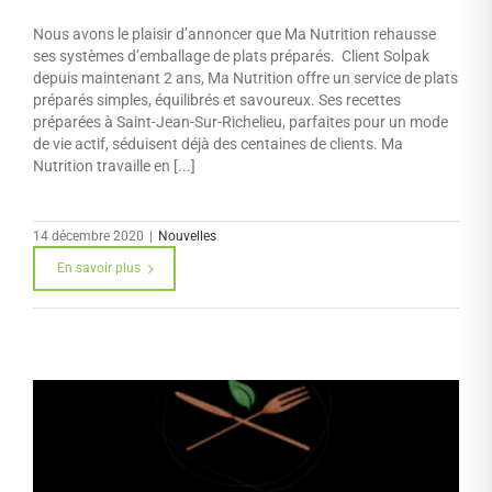
Nous avons le plaisir d’annoncer que Ma Nutrition rehausse
ses systèmes d’emballage de plats préparés. Client Solpak
depuis maintenant 2 ans, Ma Nutrition offre un service de plats
préparés simples, équilibrés et savoureux. Ses recettes
préparées à Saint-Jean-Sur-Richelieu, parfaites pour un mode
de vie actif, séduisent déjà des centaines de clients. Ma
Nutrition travaille en [...]
14 décembre 2020
|
Nouvelles
En savoir plus