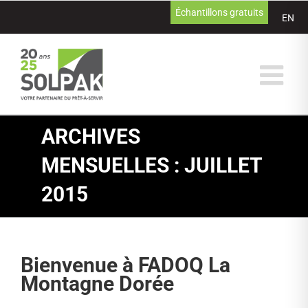
Passer
Échantillons gratuits
EN
au
contenu
ARCHIVES
MENSUELLES :
JUILLET
2015
Bienvenue à FADOQ La
Montagne Dorée