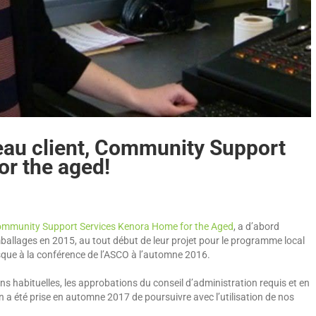
eau client, Community Support
or the aged!
mmunity Support Services Kenora Home for the Aged
, a d’abord
llages en 2015, au tout début de leur projet pour le programme local
osque à la conférence de l’ASCO à l’automne 2016.
ons habituelles, les approbations du conseil d’administration requis et en
n a été prise en automne 2017 de poursuivre avec l’utilisation de nos