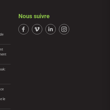
Nous suivre
 de
ent
mment
pak:
nce
e le