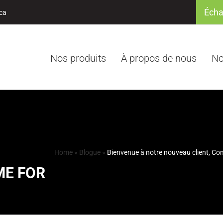
Écha
ca
Nos produits
À propos de nous
No
Home
»
Blogue
»
Bienvenue à notre nouveau client, C
ME FOR