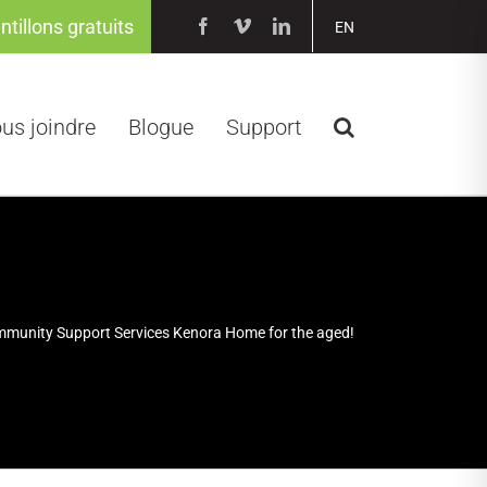
ntillons gratuits
Facebook
Vimeo
LinkedIn
EN
us joindre
Blogue
Support
ommunity Support Services Kenora Home for the aged!