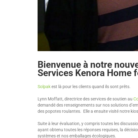
Bienvenue à notre nouv
Services Kenora Home f
Solpak
est là pour les clients quand ils sont prêts.
Lynn Moffatt, directrice des services de soutien au
Co
demandé des renseignements sur nos solutions d’emba
des popotes roulantes. Elle a ensuite visité notre ki
Suite à leur évaluation, y compris toutes les discussi
ayant obtenu toutes les réponses requises, la décisio
systèmes et nos emballages écologiques.