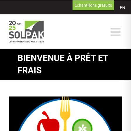
Passer
Échantillons gratuits
EN
au
contenu
BIENVENUE À PRÊT ET
FRAIS