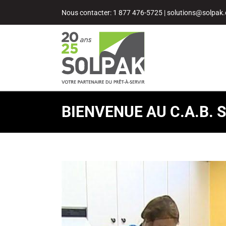
Passer
Nous contacter: 1 877 476-5725
|
solutions@solpak.
au
contenu
BIENVENUE AU C.A.B. 