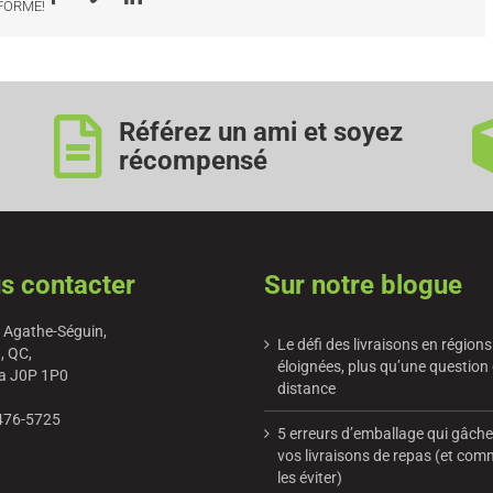
-FORME!
Référez un ami et soyez
récompensé
s contacter
Sur notre blogue
 Agathe-Séguin,
Le défi des livraisons en régions
, QC,
éloignées, plus qu’une question
a J0P 1P0
distance
476-5725
5 erreurs d’emballage qui gâch
vos livraisons de repas (et co
les éviter)