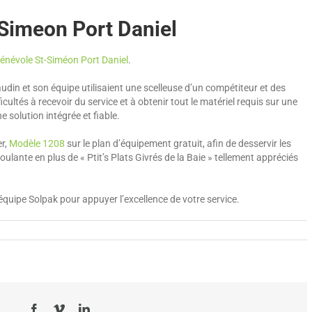
Simeon Port Daniel
Bénévole St-Siméon Port Daniel
.
din et son équipe utilisaient une scelleuse d’un compétiteur et des
cultés à recevoir du service et à obtenir tout le matériel requis sur une
e solution intégrée et fiable.
er,
Modèle 1208
sur le plan d’équipement gratuit, afin de desservir les
ulante en plus de « Ptit’s Plats Givrés de la Baie » tellement appréciés
quipe Solpak pour appuyer l’excellence de votre service.
Facebook
Vimeo
LinkedIn