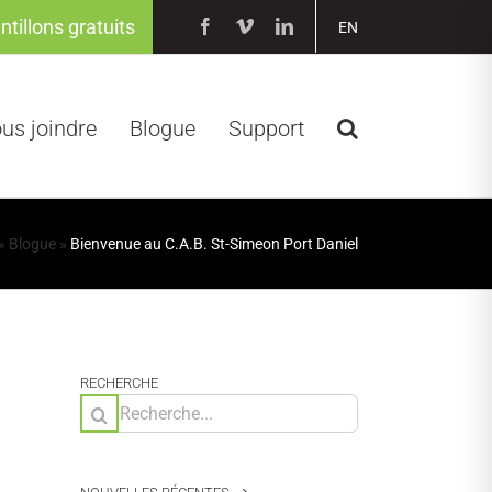
ntillons gratuits
Facebook
Vimeo
LinkedIn
EN
us joindre
Blogue
Support
»
Blogue
»
Bienvenue au C.A.B. St-Simeon Port Daniel
RECHERCHE
Rechercher: