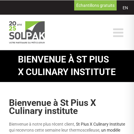
Passer
Échantillons gratuits
EN
au
contenu
BIENVENUE À ST PIUS
X CULINARY INSTITUTE
Bienvenue à St Pius X
Culinary institute
Bienvenue à notre plus récent client,
St Pius X Culinary Institute
qui recevrons cette semaine leur thermoscelleuse,
un modèle