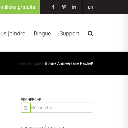
ntillons gratuits
Facebook
Vimeo
LinkedIn
EN
us joindre
Blogue
Support
Home
»
Blogue
»
Bonne Anniversaire Rachel!
RECHERCHE
Rechercher: