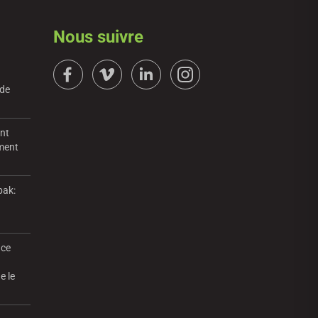
Nous suivre
 de
ent
mment
pak:
nce
e le