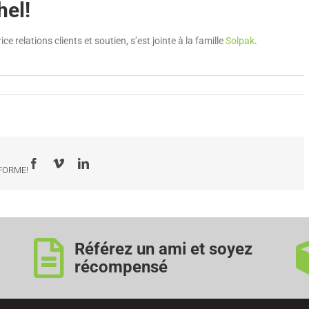
hel!
ce relations clients et soutien, s’est jointe à la famille
Solpak
.
Facebook
Vimeo
LinkedIn
-FORME!
Référez un ami et soyez
récompensé