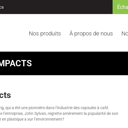
Écha
ca
Nos produits
À propos de nous
No
IMPACTS
cts
g, qui a été une pionnière dans l’industrie des capsules à café.
e l’entreprise, John Sylvan, regrette amèrement la popularité de son
le en plastique a sur l’environnement?