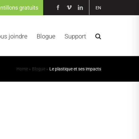
ntillons gratuits
Facebook
Vimeo
LinkedIn
EN
us joindre
Blogue
Support
Home
»
Blogue
»
Le plastique et ses impacts