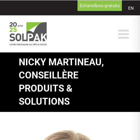
Passer
Échantillons gratuits
EN
au
contenu
NICKY MARTINEAU,
CONSEILLÈRE
PRODUITS &
SOLUTIONS