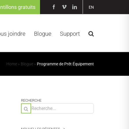
ntillons gratuits
Facebook
Vimeo
LinkedIn
EN
us joindre
Blogue
Support
Home
»
Blogue
»
Programme de Prêt Équipement
RECHERCHE
Rechercher: