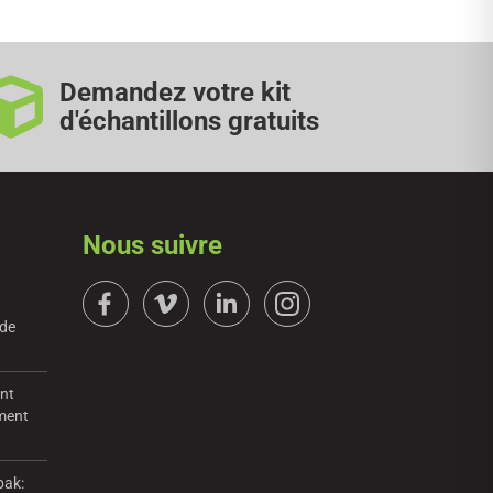
Demandez votre kit
d'échantillons gratuits
Nous suivre
 de
ent
mment
pak: