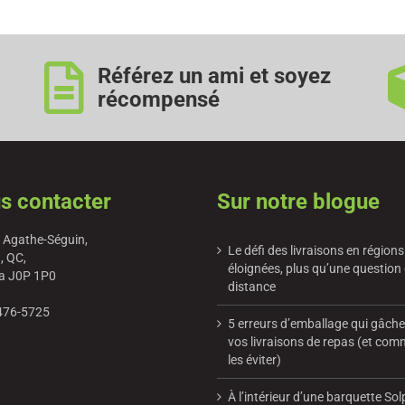
Référez un ami et soyez
récompensé
s contacter
Sur notre blogue
 Agathe-Séguin,
Le défi des livraisons en régions
, QC,
éloignées, plus qu’une question
a J0P 1P0
distance
476-5725
5 erreurs d’emballage qui gâch
vos livraisons de repas (et co
les éviter)
À l’intérieur d’une barquette Sol