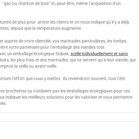
‘’gaz ou charbon de bois’’ et, peut-être, même l’acquisition d’un
unité de plus pour attirer les clients et on nous indique qu’il y a déjà
ettes, depuis que la température augmente.
uprès de votre clientèle, vos marinades particulières, les herbes,
’être votre partenaire pour l’emballage des viandes tout
 avec un emballage écologique Solpak,
scellé individuellement et sans
duits, les plus frais et des marinades qui ne servent qu’à leur viande, qui
ptoir la veille ou avant veille.
mum l’effort que vous y mettez. Ils reviendront souvent, tout l’été.
des brochettes ou n’utilisent pas les emballages écologiques pour ces
ous indiquer les meilleurs solutions pour les valoriser et vous permettre
iés.