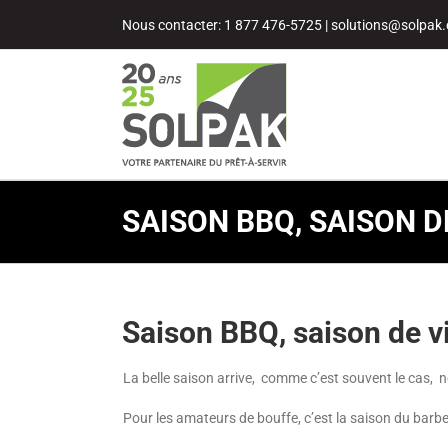
Passer
Nous contacter: 1 877 476-5725
|
solutions@solpak.
au
contenu
SAISON BBQ, SAISON D
Saison BBQ, saison de v
La belle saison arrive, comme c’est souvent le cas,
Pour les amateurs de bouffe, c’est la saison du bar