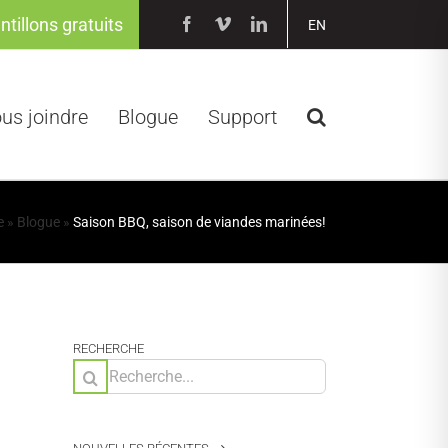
ntillons gratuits
Facebook
Vimeo
LinkedIn
EN
us joindre
Blogue
Support
e
»
Blogue
»
Saison BBQ, saison de viandes marinées!
RECHERCHE
Rechercher: