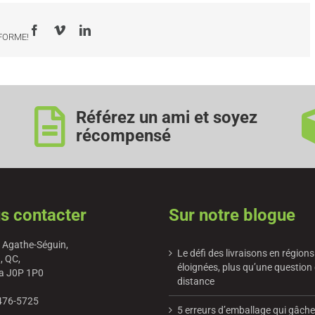
Facebook
Vimeo
LinkedIn
-FORME!
Référez un ami et soyez
récompensé
s contacter
Sur notre blogue
 Agathe-Séguin,
Le défi des livraisons en régions
, QC,
éloignées, plus qu’une question
a J0P 1P0
distance
476-5725
5 erreurs d’emballage qui gâch