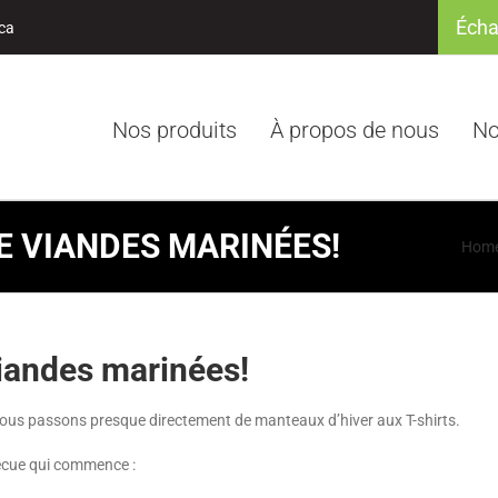
Écha
ca
Nos produits
À propos de nous
No
E VIANDES MARINÉES!
Hom
iandes marinées!
 nous passons presque directement de manteaux d’hiver aux T-shirts.
becue qui commence :