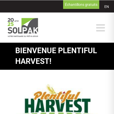
Passer
Échantillons gratuits
EN
au
contenu
BIENVENUE PLENTIFUL
HARVEST!